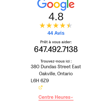
4.8
★★★★
★
★
44 Avis
Prêt à vous aider:
647.492.7138
Trouvez-nous ici :
380 Dundas Street East
Oakville
,
Ontario
L6H 6Z9
Centre Heures